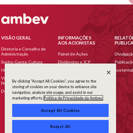
VISÃO GERAL
INFORMAÇÕES
RELATÓ
AOS ACIONISTAS
PUBLIC
Diretoria e Conselho de
Administração
Painel de Ações
Divulgaçã
Sonho-Gente-Cultura
Dividendos e JCP
Publicaç
Histórico
Ratings
Sustentab
Visão dos Nossos
Cobertura de Analistas &
By clicking “Accept All Cookies”, you agree to the
Negócios
Consenso de Projeções
storing of cookies on your device to enhance site
Destaques Financeiros
Informações sobre Bolsas
navigation, analyze site usage, and assist in our
marketing efforts.
Política de Privacidade da Ambev.
Programa de ADR para
Investidores Estrangeiros
Accept All Cookies
Reject All