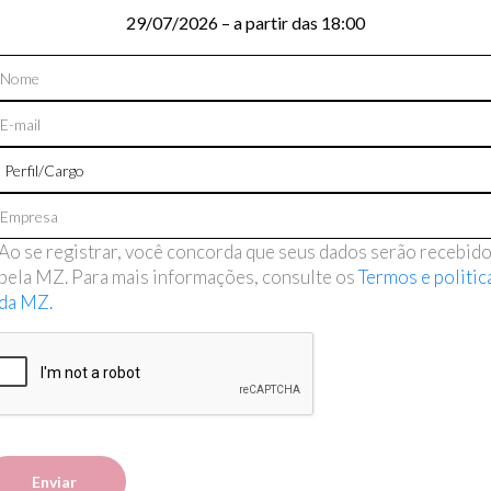
29/07/2026 – a partir das 18:00
Ao se registrar, você concorda que seus dados serão recebid
pela MZ. Para mais informações, consulte os
Termos e politic
da MZ.
Enviar