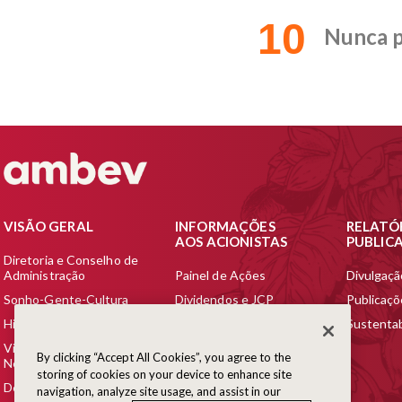
10
Nunca 
VISÃO GERAL
INFORMAÇÕES
RELATÓ
AOS ACIONISTAS
PUBLIC
Diretoria e Conselho de
Administração
Painel de Ações
Divulgaçã
Sonho-Gente-Cultura
Dividendos e JCP
Publicaç
Histórico
Ratings
Sustentab
Visão dos Nossos
Cobertura de Analistas &
By clicking “Accept All Cookies”, you agree to the
Negócios
Consenso de Projeções
storing of cookies on your device to enhance site
Destaques Financeiros
Informações sobre Bolsas
navigation, analyze site usage, and assist in our