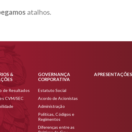
pegamos
atalhos.
RIOS &
GOVERNANÇA
APRESENTAÇÕE
AÇÕES
CORPORATIVA
o de Resultados
Estatuto Social
ões CVM/SEC
Acordo de Acionistas
ilidade
Administração
Políticas, Códigos e
Regimentos
Diferenças entre as