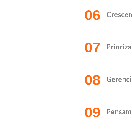
06
Cresce
07
Prioriz
08
Gerenc
09
Pensam