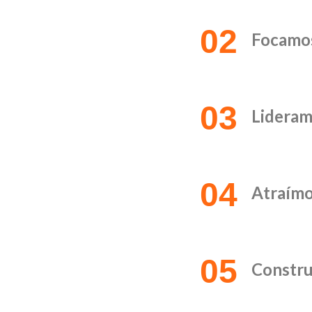
02
Focamo
03
Lidera
04
Atraímo
05
Constr